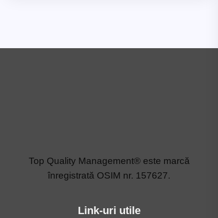
Top Quality Management® este marcă
înregistrată OSIM nr. 157627.
Link-uri utile