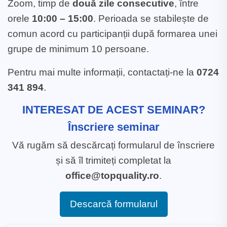
Zoom, timp de
două zile consecutive
, între
orele
10:00 – 15:00
. Perioada se stabilește de
comun acord cu participanții după formarea unei
grupe de minimum 10 persoane.
Pentru mai multe informații, contactați-ne la
0724
341 894
.
INTERESAT DE ACEST SEMINAR?
Înscriere seminar
Vă rugăm să descărcați formularul de înscriere
și să îl trimiteți completat la
office@topquality.ro
.
Descarcă formularul